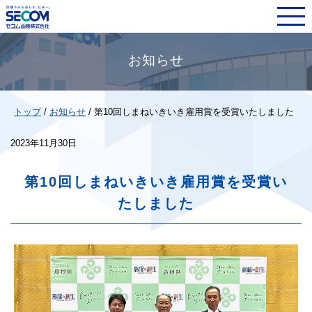
このページの本文へ
お知らせ
現
トップ
/
お知らせ
/
第10回しまねいきいき雇用賞を受賞いたしました
在
の
2023年11月30日
位
置：
第10回しまねいきいき雇用賞を受賞い
たしました