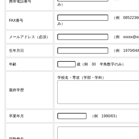
携帯電話番号
み）
（例 085223
FAX番号
み）
メールアドレス（必須）
（例 xxxxx@xxx
生年月日
（例 1970/04/
年齢
歳（例 30 半角数字のみ）
学校名・専攻（学部・学科）
最終学歴
卒業年月
（例 1990/03）