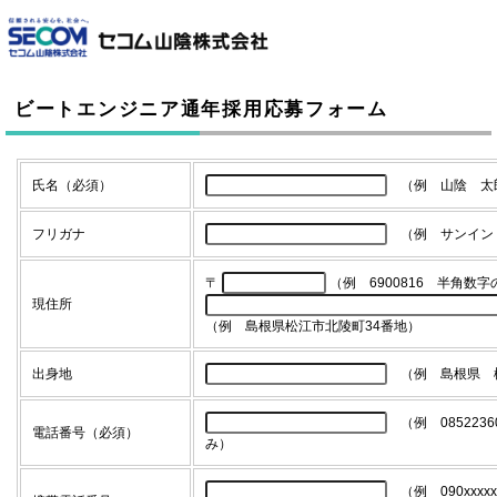
このページの本文へ
ビートエンジニア通年採用応募フォーム
氏名（必須）
（例 山陰 太
フリガナ
（例 サンイン
〒
（例 6900816 半角数字
現住所
（例 島根県松江市北陵町34番地）
出身地
（例 島根県 
（例 085223
電話番号（必須）
み）
（例 090xxxx