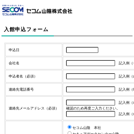
このページの本文へ
入館申込フォーム
申込日
会社名
記入例（
申込者名（必須）
記入例（
連絡先電話番号
記入例（08
記入例（xxx
連絡先メールアドレス（必須）
確認のため再度ご入力ください。
記入例（xxx
セコム山陰 本社