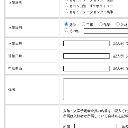
セキュアデータセンター山陰
入館場所
セコム山陰 ITラボラトリー
セキュアデータセンター鳥取
見学
工事
作業
取材
入館目的
その他
入館日時
記入例（201
退館日時
記入例（201
申請事由
記入例（
備考
入館・入室予定者全員の名前をご記入く
所属は入館者が所属している会社名を記
所属
氏