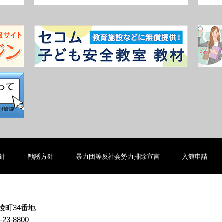
針
勧誘方針
暴力団等反社会勢力排除宣言
入館申請
北陵町34番地
-23-8800