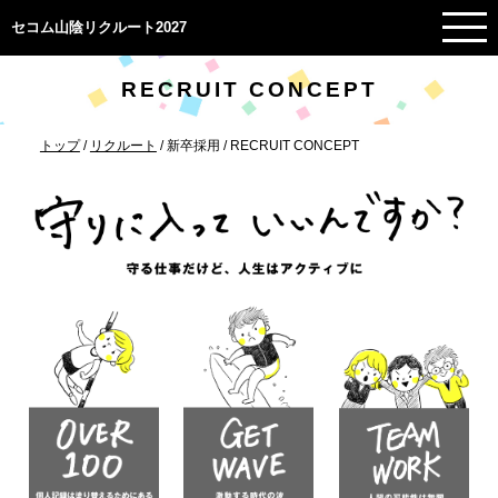
このページの本文へ
セコム山陰リクルート2027
RECRUIT CONCEPT
現
トップ
/
リクルート
/
新卒採用
/
RECRUIT CONCEPT
在
の
位
置：