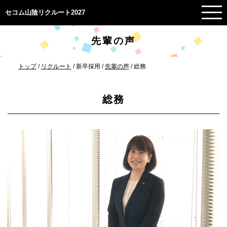
このページの本文へ
セコム山陰リクルート2027
先輩の声
現
トップ
/
リクルート
/
新卒採用
/
先輩の声
/
総務
在
の
位
総務
置：